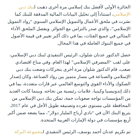
الجائزة الأولى لأفضل بنك إسلامي مرة أخرى ذهبت ل
بنك دبي
الإسلامي
، استناداً إلى تحليل البيانات المالية المدققة للبنك كما
نشرت في ملحق الأعمال والتمويل الإسلامي السنوي “رواد التمويل
الإسلامي”، والذي صدر بالتزامن مع الجوائز. ويفصل الملحق الأداء
المثالي في جميع الفئات، بما في ذلك أكبر تغيير في قيمة الأصول
في جميع البنوك العاملة في هذا المجال.
حصل الدكتور عدنان شلوان، الرئيس التنفيذي لبنك دبي الإسلامي،
على لقب “المصرفي الإسلامي” لهذا العام. وفي مناخ اقتصادي
صعب، قام الدكتور شلوان مرة أخرى بتحركات وضعت بنك دبي
الإسلامي والصناعة في مسار متميز بين رواد الصناعة. وكان إصدار
الصكوك والأداء القوي والتوسع العالمي عبر قارات متعددة، بما في
ذلك إندونيسيا وكينيا، علامات رئيسية من نجاحه. وبينما كانت العديد
من المؤسسات تواجه صعوبات جمة، تمكن بنك دبي الإسلامي من
المحافظة على مستوى تفرده وتصنيفه طويل الأجل في عام 2017.
يتربع البنك الآن في “نادي أرباح المليار دولار”، مما يضعه ضمن أكبر
أربع مؤسسات في دولة الإمارات العربية المتحدة.
تم تكريم عدنان أحمد يوسف، الرئيس التنفيذي ل
مجموعة البركة