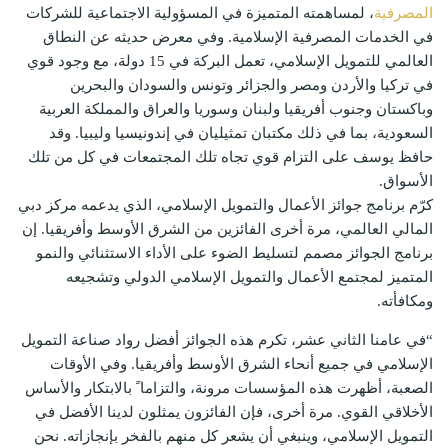
المصرفية
، لمساهمته المتميزة في المسؤولية الاجتماعية للشركات
في الخدمات المصرفية الإسلامية. وفي معرض حديثه عن النطاق
العالمي للتمويل الإسلامي، تعمل البركة في 15 دولة، مع وجود قوي
في تركيا والأردن ومصر والجزائر وتونس والسودان والبحرين
وباكستان وجنوب أفريقيا ولبنان وسوريا والعراق والمملكة العربية
السعودية، بما في ذلك مكتبان تمثيليان في إندونيسيا وليبيا. وقد
حافظ يوسف على التزام قوي تجاه تلك المجتمعات في كل من تلك
الأسواق.
كرّم برنامج جوائز الأعمال والتمويل الإسلامي، الذي يدعمه مركز دبي
المالي العالمي، مرة أخرى الفائزين من الشرق الأوسط وأفريقيا. إن
برنامج الجوائز مصمم لتسليط الضوء على الأداء الاستثنائي والنمو
المتميز لمجتمع الأعمال والتمويل الإسلامي الدولي وتشجيعه
ومكافأته.
“في عامنا الثاني عشر، تكرم هذه الجوائز أفضل رواد صناعة التمويل
الإسلامي في جميع أنحاء الشرق الأوسط وأفريقيا. وفي الأوقات
الصعبة، أظهرت هذه المؤسسات مرونة، والتزاما ً بالابتكار والأساس
الأخلاقي القوي. مرة أخرى، فإن الفائزون يمثلون لدينا الأفضل في
التمويل الإسلامي، وينبغي أن يشعر كل منهم بالفخر بإنجازاته. نحن